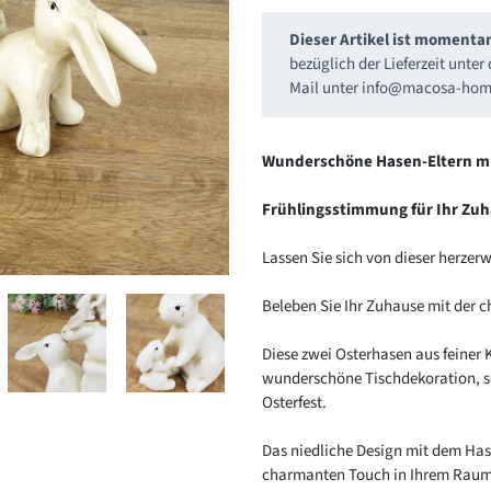
Dieser Artikel ist momenta
bezüglich der Lieferzeit unte
Mail unter
info@macosa-hom
Produkt
wird
Wunderschöne Hasen-Eltern mi
zum
Warenkorb
Frühlingsstimmung für Ihr Zu
hinzugefügt
Lassen Sie sich von dieser herze
Beleben Sie Ihr Zuhause mit der
Diese zwei Osterhasen aus feiner 
wunderschöne Tischdekoration, s
Osterfest.
Das niedliche Design mit dem Has
charmanten Touch in Ihrem Raum