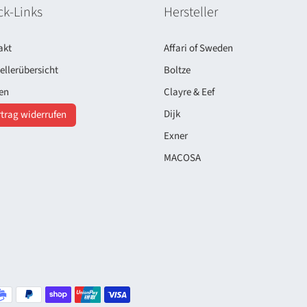
ck-Links
Hersteller
akt
Affari of Sweden
ellerübersicht
Boltze
en
Clayre & Eef
Dijk
trag widerrufen
Exner
MACOSA