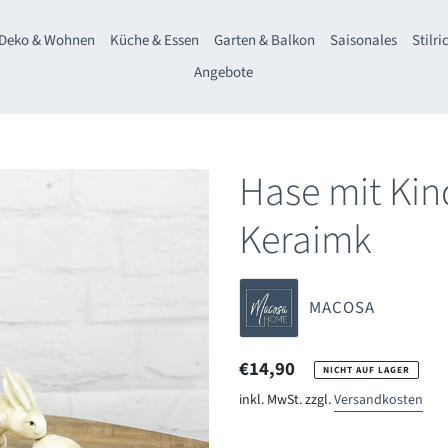
Deko & Wohnen
Küche & Essen
Garten & Balkon
Saisonales
Stilr
Angebote
Hase mit Kin
Keraimk
VERKÄUFER
MACOSA
Normaler
€14,90
NICHT AUF LAGER
Preis
inkl. MwSt. zzgl.
Versandkosten