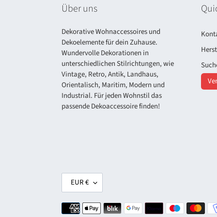
Über uns
Qui
Dekorative Wohnaccessoires und
Kont
Dekoelemente für dein Zuhause.
Herst
Wundervolle Dekorationen in
unterschiedlichen Stilrichtungen, wie
Such
Vintage, Retro, Antik, Landhaus,
Ver
Orientalisch, Maritim, Modern und
Industrial. Für jeden Wohnstil das
passende Dekoaccessoire finden!
W
EUR €
ä
h
Zahlungsmethoden