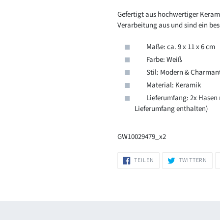
Gefertigt aus hochwertiger Kerami
Verarbeitung aus und sind ein bes
Maße: ca. 9 x 11 x 6 cm
Farbe: Weiß
Stil: Modern & Charman
Material: Keramik
Lieferumfang: 2x Hasen mit
Lieferumfang enthalten)
GW10029479_x2
AUF
AUF
TEILEN
TWITTERN
FACEBOOK
TWI
TEILEN
TWI