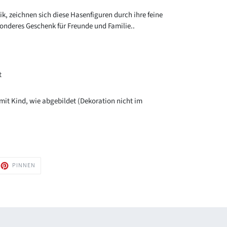
k, zeichnen sich diese Hasenfiguren durch ihre feine
onderes Geschenk für Freunde und Familie..
t
 Kind, wie abgebildet (Dekoration nicht im
AUF
PINNEN
TTER
PINTEREST
TTERN
PINNEN