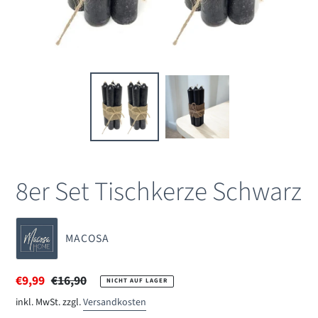
8er Set Tischkerze Schwarz
VERKÄUFER
MACOSA
Sonderpreis
€9,99
Normaler
€16,90
NICHT AUF LAGER
Preis
inkl. MwSt. zzgl.
Versandkosten